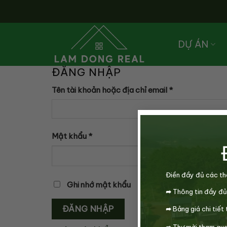
Skip
to
content
DỰ ÁN
ĐĂNG NHẬP
Bắt
Tên tài khoản hoặc địa chỉ email
*
buộc
Bắt
Mật khẩu
*
buộc
Điền đầy đủ các th
Ghi nhớ mật khẩu
➦
Thông tin đầy đủ
ĐĂNG NHẬP
➦
Bảng giá chi tiết 
➦
Thư mời tham qua