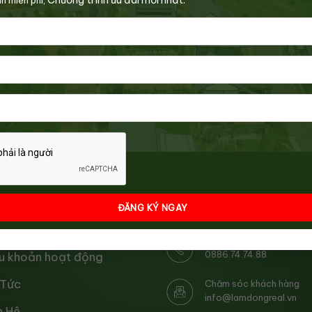
 ĐỒNG REAL
HỖ TRỢ
chúng tôi
Câu hỏi thường gặp
 tác
Hướng dẫn sử dụng
nh sách bảo mật
Quyền lợi thành viên
 chế hoạt động
Hotline (24/7)
0886.74.74.88
u khoản hoạt động
 Tức
Chăm sóc khách hàng
info@lamdongreal.vn
n Hệ