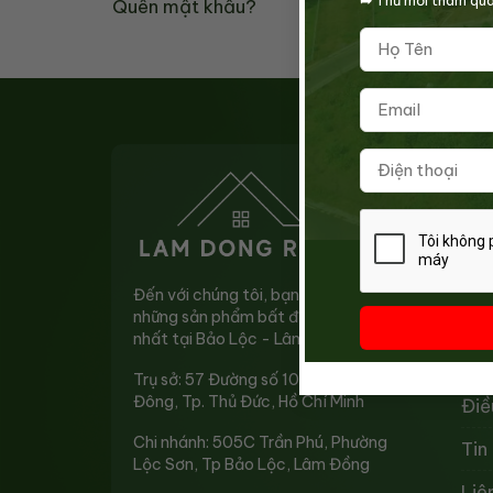
Quên mật khẩu?
LÂM
Về 
Đối
Đến với chúng tôi, bạn sẽ chọn được
những sản phẩm bất động sản tốt
Chí
nhất tại Bảo Lộc - Lâm Đồng
Quy
Trụ sở: 57 Đường số 10, P. An Lợi
Đông, Tp. Thủ Đức, Hồ Chí Minh
Điề
Chi nhánh: 505C Trần Phú, Phường
Tin
Lộc Sơn, Tp Bảo Lộc, Lâm Đồng
Liê