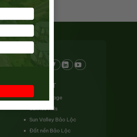
KẾT NỐI
CẬP NHẬT
Ogimi Village
Sunrise Hills
Sun Valley Bảo Lộc
Đất nền Bảo Lộc