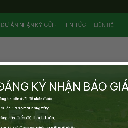
DỰ ÁN NHẬN KÝ GỬI
TIN TỨC
LIÊN HỆ
ĐĂNG KÝ NHẬN BÁO GI
ông tin bên dưới để nhận được :
 dự án,
Sơ đồ mặt bằng tầng,
Tiến độ thanh toán,
từng căn,
Chương trình ưu đãi mới nhất.
n miễn phí,