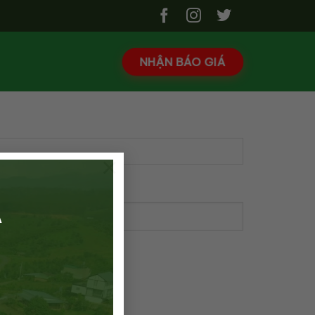
NHẬN BÁO GIÁ
×
Á