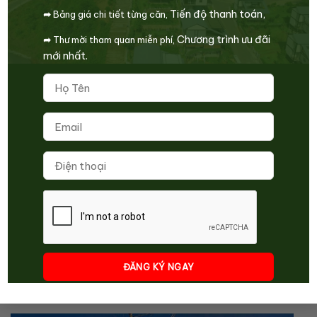
Tiến độ thanh toán,
➦
Bảng giá chi tiết từng căn,
Article Rating
Chương trình ưu đãi
➦
Thư mời tham quan miễn phí,
mới nhất.
Subscribe
Login
Please login to comment
0
COMMENTS
BẠN NÊN XEM