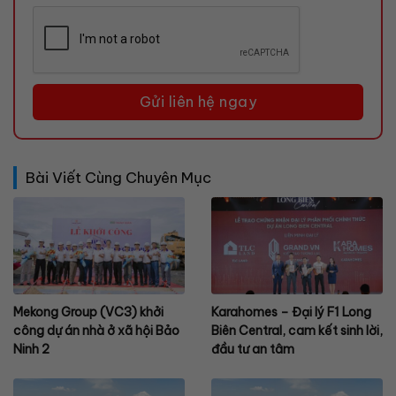
Bài Viết Cùng Chuyên Mục
Mekong Group (VC3) khởi
Karahomes – Đại lý F1 Long
công dự án nhà ở xã hội Bảo
Biên Central, cam kết sinh lời,
Ninh 2
đầu tư an tâm