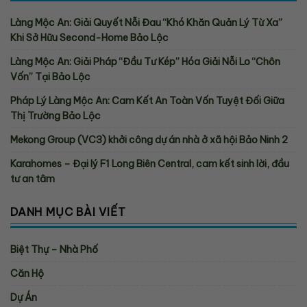
Làng Mộc An: Giải Quyết Nỗi Đau “Khó Khăn Quản Lý Từ Xa”
Khi Sở Hữu Second-Home Bảo Lộc
Làng Mộc An: Giải Pháp “Đầu Tư Kép” Hóa Giải Nỗi Lo “Chôn
Vốn” Tại Bảo Lộc
Pháp Lý Làng Mộc An: Cam Kết An Toàn Vốn Tuyệt Đối Giữa
Thị Trường Bảo Lộc
Mekong Group (VC3) khởi công dự án nhà ở xã hội Bảo Ninh 2
Karahomes – Đại lý F1 Long Biên Central, cam kết sinh lời, đầu
tư an tâm
DANH MỤC BÀI VIẾT
Biệt Thự – Nhà Phố
Căn Hộ
Dự Án