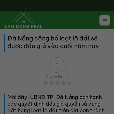
Skip
to
content
Đà Nẵng công bố loạt lô đất sẽ
được đấu giá vào cuối năm nay
0
Article Rating
Mới đây, UBND TP. Đà Nẵng ban hành
các quyết định đấu giá quyền sử dụng
đất hàng loạt lô đất trên địa bàn thành