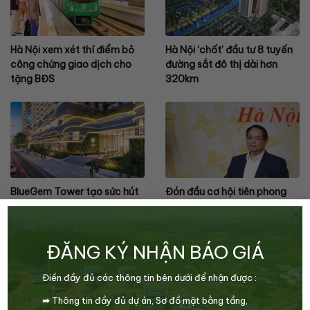
Hà Nội xem xét thí điểm bỏ
Hà Nội ‘chốt’ đầu tư 8 tuyến
công chứng giao dịch cho
đường sắt đô thị dài hơn
tặng BĐS
320km
BlueGem Tower tạo sức hút
Đón đầu cơ hội tiên phong
×
với căn hộ 3 phòng ngủ chỉ
tại biểu tượng sống bên sông
hơn 5 tỷ
Hàn
ĐĂNG KÝ NHẬN BÁO GIÁ
Điền đầy đủ các thông tin bên dưới để nhận được :
0
➦
Thông tin đầy đủ dự án,
Sơ đồ mặt bằng tầng,