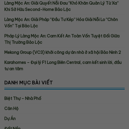
Làng Mộc An: Giải Quyết Nỗi Đau “Khó Khăn Quản Lý Từ Xa”
Khi Sở Hữu Second-Home Bảo Lộc
Làng Mộc An: Giải Pháp “Đầu Tư Kép” Hóa Giải Nỗi Lo “Chôn
Vốn” Tại Bảo Lộc
Pháp Lý Làng Mộc An: Cam Kết An Toàn Vốn Tuyệt Đối Giữa
Thị Trường Bảo Lộc
Mekong Group (VC3) khởi công dự án nhà ở xã hội Bảo Ninh 2
Karahomes – Đại lý F1 Long Biên Central, cam kết sinh lời, đầu
tư an tâm
DANH MỤC BÀI VIẾT
Biệt Thự – Nhà Phố
Căn Hộ
Dự Án
Đất Nền