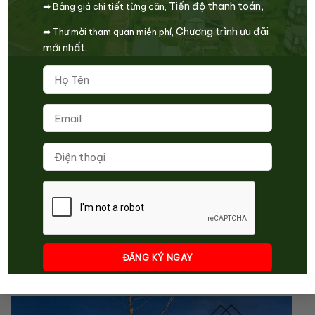
Article Rating
Tiến độ thanh toán,
➦
Bảng giá chi tiết từng căn,
Chương trình ưu đãi
➦
Thư mời tham quan miễn phí,
mới nhất.
Subscribe
Login
Please login to comment
0
COMMENTS
BẠN NÊN XEM