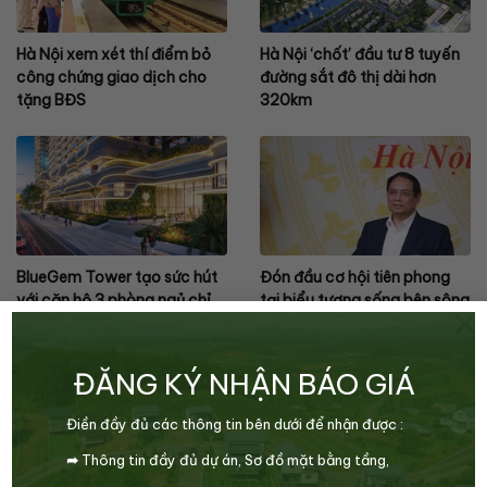
Hà Nội xem xét thí điểm bỏ
Hà Nội ‘chốt’ đầu tư 8 tuyến
công chứng giao dịch cho
đường sắt đô thị dài hơn
tặng BĐS
320km
BlueGem Tower tạo sức hút
Đón đầu cơ hội tiên phong
với căn hộ 3 phòng ngủ chỉ
tại biểu tượng sống bên sông
×
hơn 5 tỷ
Hàn
ĐĂNG KÝ NHẬN BÁO GIÁ
Điền đầy đủ các thông tin bên dưới để nhận được :
0
➦
Thông tin đầy đủ dự án,
Sơ đồ mặt bằng tầng,