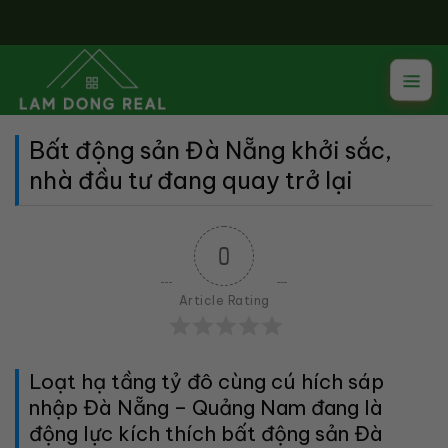
Skip
to
content
Bất động sản Đà Nẵng khởi sắc,
nhà đầu tư đang quay trở lại
0
Article Rating
Loạt hạ tầng tỷ đô cùng cú hích sáp
nhập Đà Nẵng – Quảng Nam đang là
động lực kích thích bất động sản Đà