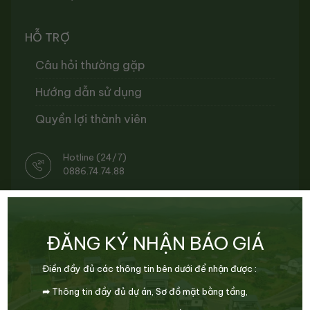
HỖ TRỢ
Câu hỏi thường gặp
Hướng dẫn sử dụng
Quyền lợi thành viên
Hotline (24/7)
0886.74.74.88
×
Chăm sóc khách hàng
info@lamdongreal.vn
KẾT NỐI
ĐĂNG KÝ NHẬN BÁO GIÁ
Điền đầy đủ các thông tin bên dưới để nhận được :
➦
Thông tin đầy đủ dự án,
Sơ đồ mặt bằng tầng,
CẬP NHẬT