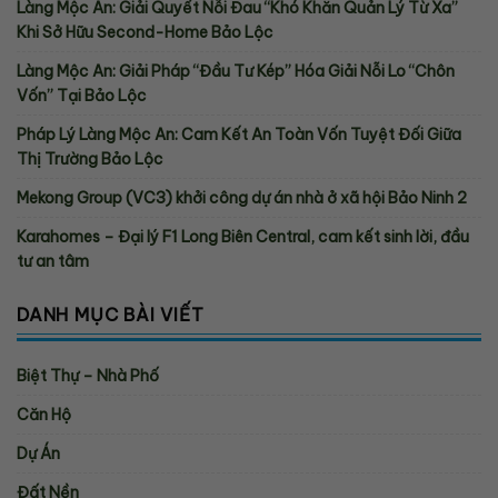
Làng Mộc An: Giải Quyết Nỗi Đau “Khó Khăn Quản Lý Từ Xa”
Khi Sở Hữu Second-Home Bảo Lộc
Làng Mộc An: Giải Pháp “Đầu Tư Kép” Hóa Giải Nỗi Lo “Chôn
Vốn” Tại Bảo Lộc
Pháp Lý Làng Mộc An: Cam Kết An Toàn Vốn Tuyệt Đối Giữa
Thị Trường Bảo Lộc
Mekong Group (VC3) khởi công dự án nhà ở xã hội Bảo Ninh 2
Karahomes – Đại lý F1 Long Biên Central, cam kết sinh lời, đầu
tư an tâm
DANH MỤC BÀI VIẾT
Biệt Thự – Nhà Phố
Căn Hộ
Dự Án
Đất Nền