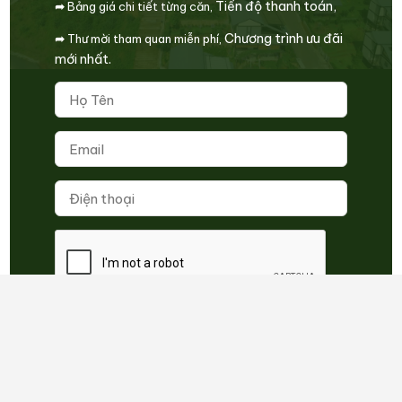
Tiến độ thanh toán,
➦
Bảng giá chi tiết từng căn,
Ogimi Village
Chương trình ưu đãi
➦
Thư mời tham quan miễn phí,
Sunrise Hills
mới nhất.
Sun Valley Bảo Lộc
Đất nền Bảo Lộc
Copyright 2026 © Nhat Lan | By Taam Lee
Hotline
Zalo
Báo giá
Địa chỉ
Videos