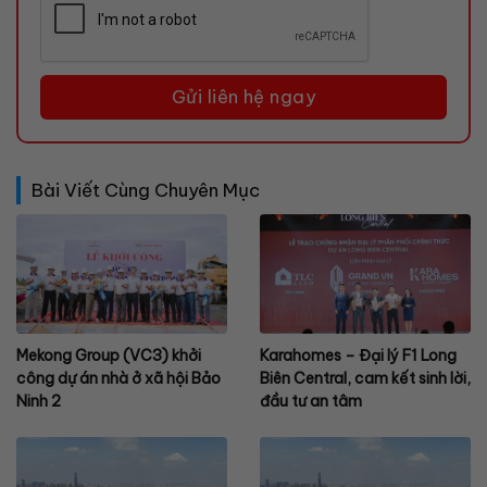
Bài Viết Cùng Chuyên Mục
Mekong Group (VC3) khởi
Karahomes – Đại lý F1 Long
công dự án nhà ở xã hội Bảo
Biên Central, cam kết sinh lời,
Ninh 2
đầu tư an tâm