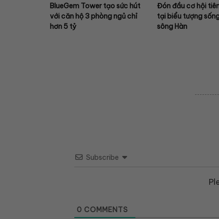
BlueGem Tower tạo sức hút
Đón đầu cơ hội tiê
với căn hộ 3 phòng ngủ chỉ
tại biểu tượng sốn
hơn 5 tỷ
sông Hàn
Subscribe
Pl
0
COMMENTS