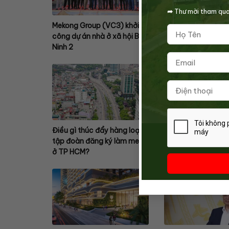
➦
Thư mời tham qua
Mekong Group (VC3) khởi
Karahomes – Đại lý
công dự án nhà ở xã hội Bảo
Biên Central, cam k
Ninh 2
lời, đầu tư an tâm
Điều gì thúc đẩy hàng loạt
Sửa quy định thu 5
tập đoàn đăng ký làm metro
đất bổ sung: Cần 
ở TP HCM?
DN không thể chờ 