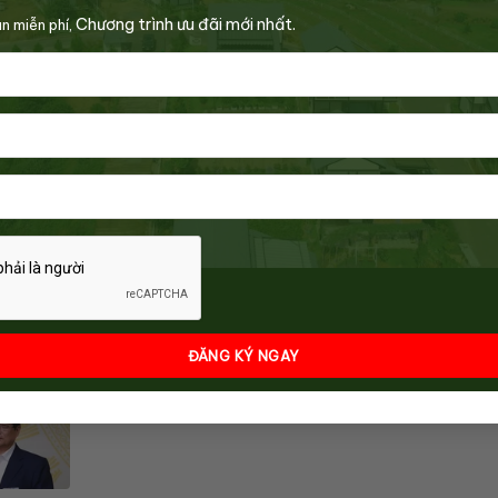
Chương trình ưu đãi mới nhất.
n miễn phí,
 F1 Long
Jade Lake Tây Hồ Tây chắc
Tìm đâu nguồn cung
ết sinh
thắng nhờ đa năng và giá
BĐS thấp tầng tại vù
hợp lý
trung tâm thành ph
,4% tiền
Hà Nội xem xét thí điểm bỏ
Hà Nội ‘chốt’ đầu tư
làm ngay,
công chứng giao dịch cho
đường sắt đô thị dài
lâu
tặng BĐS
320km