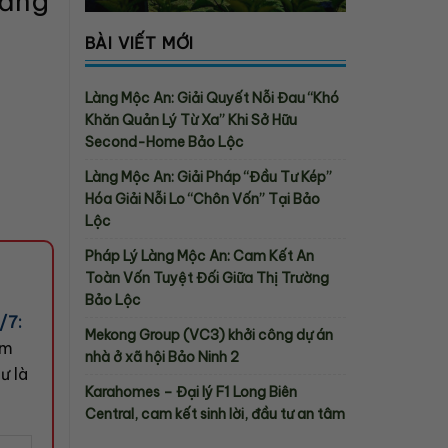
bằng
BÀI VIẾT MỚI
Làng Mộc An: Giải Quyết Nỗi Đau “Khó
Khăn Quản Lý Từ Xa” Khi Sở Hữu
Second-Home Bảo Lộc
Làng Mộc An: Giải Pháp “Đầu Tư Kép”
Hóa Giải Nỗi Lo “Chôn Vốn” Tại Bảo
Lộc
Pháp Lý Làng Mộc An: Cam Kết An
Toàn Vốn Tuyệt Đối Giữa Thị Trường
Bảo Lộc
/7:
Mekong Group (VC3) khởi công dự án
ớm
nhà ở xã hội Bảo Ninh 2
ư là
Karahomes – Đại lý F1 Long Biên
Central, cam kết sinh lời, đầu tư an tâm