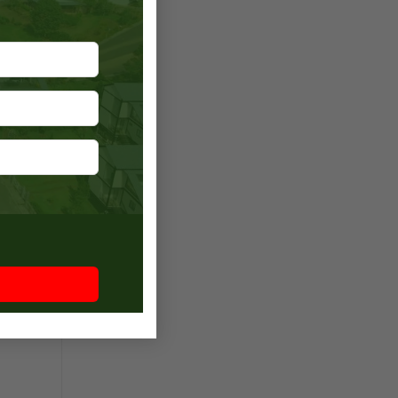
 mới
ng lõi
ố?
 8 tuyến
 hơn