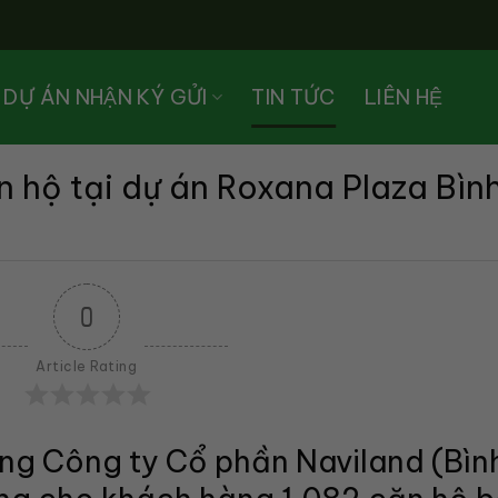
DỰ ÁN NHẬN KÝ GỬI
TIN TỨC
LIÊN HỆ
n hộ tại dự án Roxana Plaza Bìn
0
Article Rating
ưng Công ty Cổ phần Naviland (Bìn