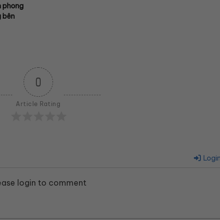
n phong
g bên
0
Article Rating
Logi
ease login to comment