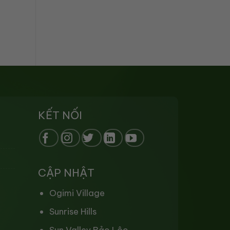
KẾT NỐI
CẬP NHẬT
Ogimi Village
Sunrise Hills
Sun Valley Bảo Lộc