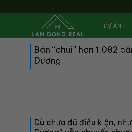
Skip
to
content
DỰ ÁN
Bán “chui” hơn 1.082 că
Dương
Dù chưa đủ điều kiện, nh