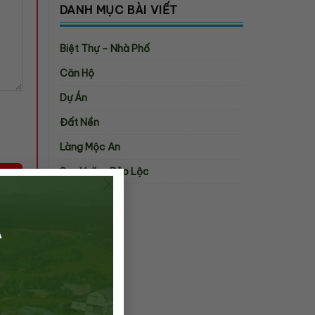
DANH MỤC BÀI VIẾT
Biệt Thự – Nhà Phố
Căn Hộ
Dự Án
Đất Nền
Làng Mộc An
Sun Valley Bảo Lộc
×
Tin Tức
Á