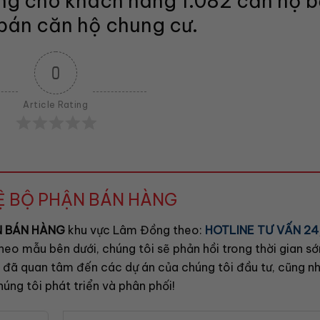
ng cho khách hàng 1.082 căn hộ 
bán căn hộ chung cư.
0
Article Rating
HỆ BỘ PHẬN BÁN HÀNG
N BÁN HÀNG
khu vực Lâm Đồng theo:
HOTLINE TƯ VẤN 24
heo mẫu bên dưới, chúng tôi sẽ phản hồi trong thời gian s
đã quan tâm đến các dự án của chúng tôi đầu tư, cũng nh
úng tôi phát triển và phân phối!